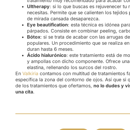
tratamiento muy recomendado para acabar con 
Ultherapy
: si lo que buscas es rejuvenecer tu
necesitas. Permite que se calienten los tejidos
de mirada cansada desaparezca.
Eye beautification
: esta técnica es idónea par
párpados. Consiste en combinar peeling, carbo
Bótox
: si se trata de acabar con las arrugas d
populares. Un procedimiento que se realiza en
duran hasta 6 meses.
Ácido hialurónico
: este tratamiento está de m
y ampollas con dicho componente. Ofrece una
elastina, rellenando los surcos del rostro.
En
Valkiria
contamos con multitud de tratamientos fa
específica la zona del contorno de ojos. Así que si q
de los tratamientos que ofertamos,
no lo dudes y v
una cita
.