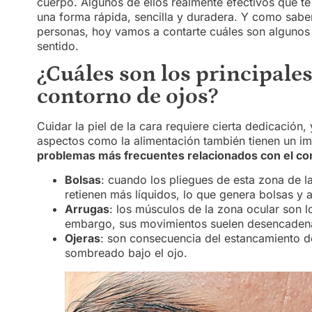
cuerpo. Algunos de ellos realmente efectivos que te 
una forma rápida, sencilla y duradera. Y como sa
personas, hoy vamos a contarte cuáles son algunos
sentido.
¿Cuáles son los principale
contorno de ojos?
Cuidar la piel de la cara requiere cierta dedicación
aspectos como la alimentación también tienen un im
problemas más frecuentes relacionados con el con
Bolsas
: cuando los pliegues de esta zona de la
retienen más líquidos, lo que genera bolsas y 
Arrugas
: los músculos de la zona ocular son l
embargo, sus movimientos suelen desencadenar
Ojeras
: son consecuencia del estancamiento d
sombreado bajo el ojo.